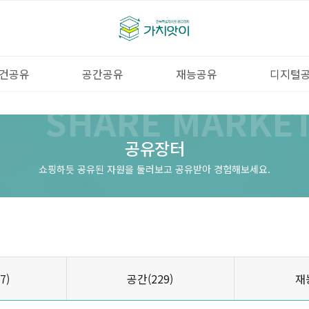
건공유
공간공유
재능공유
디지털
SHARE MARKE
공유장터
쇼핑하듯 공유된 자원을 둘러보고 공유받아 경험해보세요.
7)
공간
(229)
재