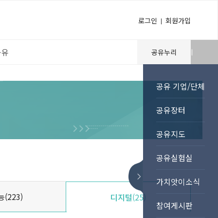
로그인
회원가입
공유
공유누리
바로가기
T
공유 기업/단체
공유장터
공유지도
공유실험실
가치앗이소식
능
(223)
디지털
(25)
참여게시판