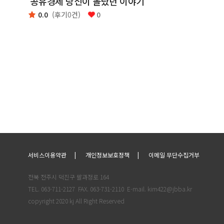
'공유경제'당신이 몰랐던 이야기
0.0
(후기
0
건)
0
서비스이용약관
개인정보보호정책
이메일 무단수집거부
전북 전주시 덕진구 팔과정로 164
TEL. 063-711-2127
FAX. 063-731-2110
E-mail. kim422@jbba.kr
copyright 2020 kj All Right Reserved